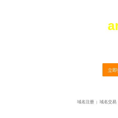
a
您所访问的域名正在
This domain name is current
立即购
域名注册
域名交易
|