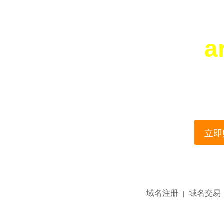
a
您所访问的域名正在
This domain name is current
立即购
域名注册
域名交易
|